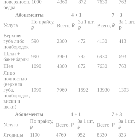
По прайсу,
За 1 шт,
За 1 шт,
Услуга
Всего, ₽
Всего, ₽
₽
₽
₽
Верхняя
губа либо
590
2360
472
4130
413
подбородок
Щеки +
990
3960
792
6930
693
бакенбарды
Шея
1090
4360
872
7630
763
Лицо
полностью
(верхняя
губа,
1990
7960
1592
13930
1393
подбородок,
виски и
щеки)
Абонементы
4 + 1
7 + 3
По прайсу,
За 1 шт,
За 1 шт,
Услуга
Всего, ₽
Всего, ₽
₽
₽
₽
Ягодицы
1190
4760
952
8330
833
Ареолы
590
2360
472
4130
413
груди
Декольте/