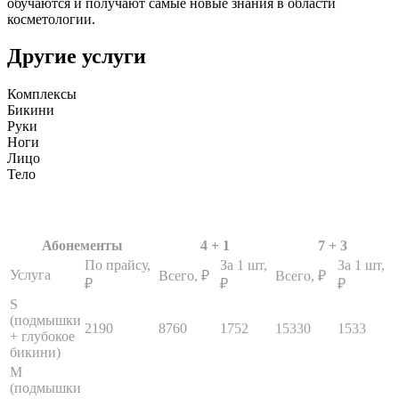
обучаются и получают самые новые знания в области
косметологии.
Другие услуги
Комплексы
Бикини
Руки
Ноги
Лицо
Тело
Абонементы
4 + 1
7 + 3
По прайсу,
За 1 шт,
За 1 шт,
Услуга
Всего, ₽
Всего, ₽
₽
₽
₽
S
(подмышки
2190
8760
1752
15330
1533
+ глубокое
бикини)
M
(подмышки
+ глубокое
3790
15160
3032
26530
2653
бикини +
голени)