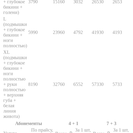
L
(подмышки
+ глубокое
5990
23960
4792
41930
4193
бикини +
ноги
полностью)
XL
(подмышки
+ глубокое
бикини +
ноги
полностью
+ руки
8190
32760
6552
57330
5733
полностью
+ верхняя
губа +
белая
линия
живота)
Абонементы
4 + 1
7 + 3
По прайсу,
За 1 шт,
За 1 шт,
Услуга
Всего, ₽
Всего, ₽
₽
₽
₽
Бикини
1090
4360
872
7630
763
классическое