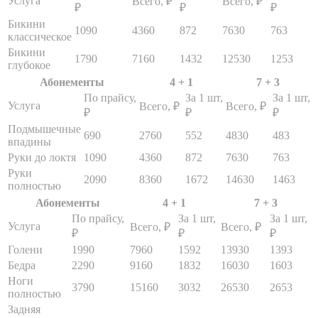
Бикини
1790
7160
1432
12530
1253
глубокое
Абонементы
4 + 1
7 + 3
По прайсу,
За 1 шт,
За 1 шт,
Услуга
Всего, ₽
Всего, ₽
₽
₽
₽
Подмышечные
690
2760
552
4830
483
впадины
Руки до локтя
1090
4360
872
7630
763
Руки
2090
8360
1672
14630
1463
полностью
Абонементы
4 + 1
7 + 3
По прайсу,
За 1 шт,
За 1 шт,
Услуга
Всего, ₽
Всего, ₽
₽
₽
₽
Голени
1990
7960
1592
13930
1393
Бедра
2290
9160
1832
16030
1603
Ноги
3790
15160
3032
26530
2653
полностью
Задняя
поверхность
1090
4360
872
7630
763
бедра
Абонементы
4 + 1
7 + 3