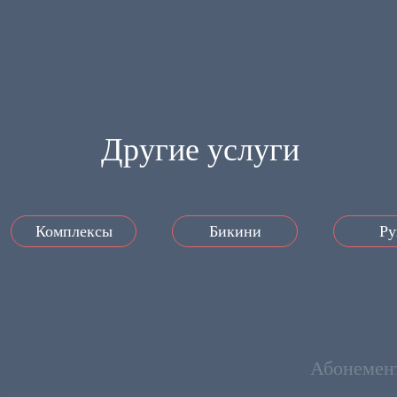
Другие услуги
Комплексы
Бикини
Ру
Абонемен
Услуга