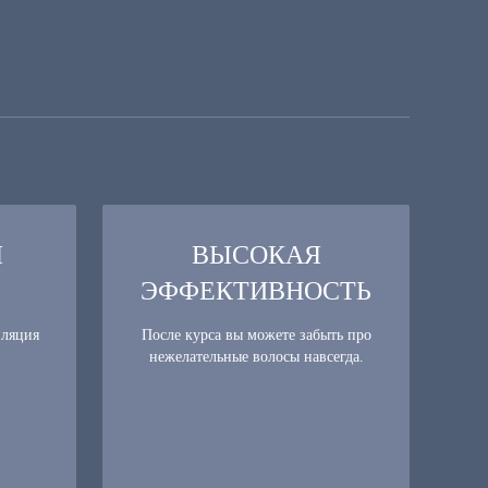
Я
ВЫСОКАЯ
ЭФФЕКТИВНОСТЬ
иляция
После курса вы можете забыть про
нежелательные волосы навсегда.