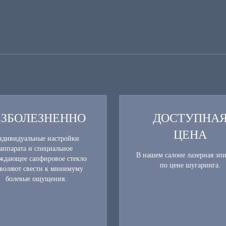
ЕЗБОЛЕЗНЕННО
ДОСТУПНА
ЦЕНА
дивидуальные настройки
аппарата и специальное
В нашем салоне лазерная эп
ждающее сапфировое стекло
по цене шугаринга.
воляют свести к минимуму
болевые ощущения.