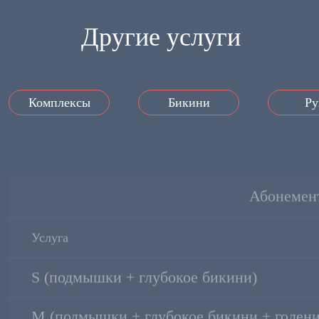
Другие услуги
Комплексы
Бикини
Ру
Абонемен
Услуга
S (подмышки + глубокое бикини)
M (подмышки + глубокое бикини + голени
L (подмышки + глубокое бикини + ноги п