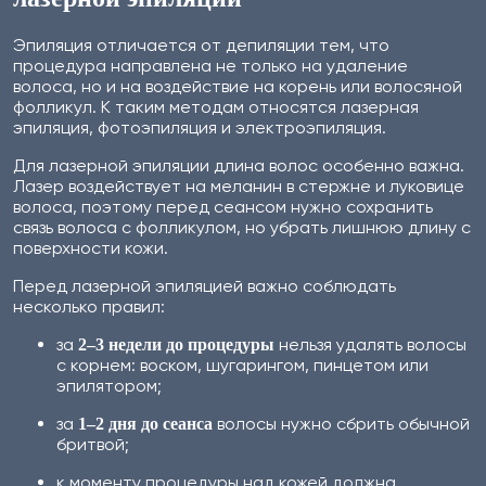
Эпиляция отличается от депиляции тем, что
процедура направлена не только на удаление
волоса, но и на воздействие на корень или волосяной
фолликул. К таким методам относятся лазерная
эпиляция, фотоэпиляция и электроэпиляция.
Для лазерной эпиляции длина волос особенно важна.
Лазер воздействует на меланин в стержне и луковице
волоса, поэтому перед сеансом нужно сохранить
связь волоса с фолликулом, но убрать лишнюю длину с
поверхности кожи.
Перед лазерной эпиляцией важно соблюдать
несколько правил:
за
нельзя удалять волосы
2–3 недели до процедуры
с корнем: воском, шугарингом, пинцетом или
эпилятором;
за
волосы нужно сбрить обычной
1–2 дня до сеанса
бритвой;
к моменту процедуры над кожей должна