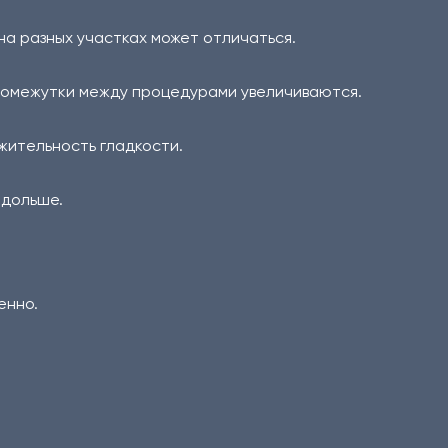
на разных участках может отличаться.
промежутки между процедурами увеличиваются.
жительность гладкости.
 дольше.
енно.