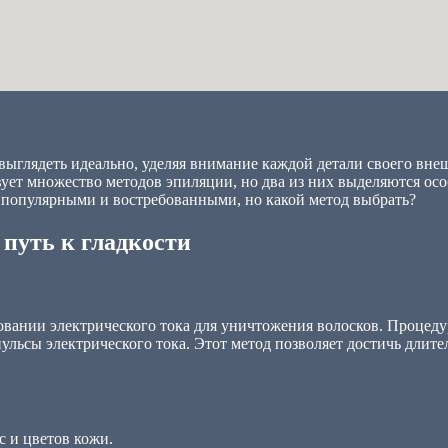
глядеть идеально, уделяя внимание каждой детали своего внеш
вует множество методов эпиляции, но два из них выделяются ос
 популярными и востребованными, но какой метод выбрать?
путь к гладкости
овании электрического тока для уничтожения волосков. Процеду
ульсы электрического тока. Этот метод позволяет достичь длите
с и цветов кожи.