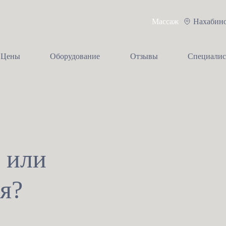
Массаж
Нахабин
Цены
Оборудование
Отзывы
Специали
 или
я?