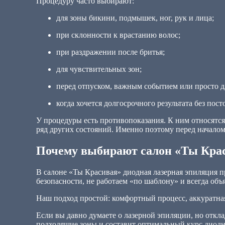
Процедуру часто выбирают:
для зоны бикини, подмышек, ног, рук и лица;
при склонности к врастанию волос;
при раздражении после бритья;
для чувствительных зон;
перед отпуском, важным событием или просто д
когда хочется долгосрочного результата без по
У процедуры есть противопоказания. К ним относятся
ряд других состояний. Именно поэтому перед началом
Почему выбирают салон «Ты Кра
В салоне «Ты Красивая» диодная лазерная эпиляция 
безопасности, не работаем «по шаблону» и всегда объ
Наш подход простой: комфортный процесс, аккуратная
Если вы давно думаете о лазерной эпиляции, но откл
подходящие зоны и составит оптимальный курс диодн