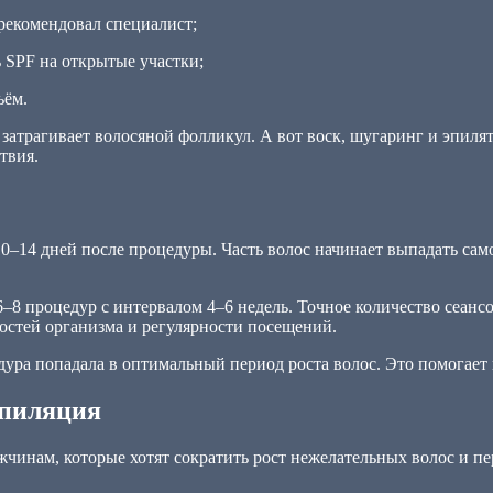
рекомендовал специалист;
 SPF на открытые участки;
ьём.
затрагивает волосяной фолликул. А вот воск, шугаринг и эпилят
твия.
–14 дней после процедуры. Часть волос начинает выпадать самос
 6–8 процедур с интервалом 4–6 недель. Точное количество сеанс
остей организма и регулярности посещений.
дура попадала в оптимальный период роста волос. Это помогае
эпиляция
инам, которые хотят сократить рост нежелательных волос и пер