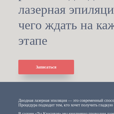
лазерная эпиляци
чего ждать на ка
этапе
Записаться
Диодная лазерная эпиляция — это современный способ
Процедура подходит тем, кто хочет получить гладкую к
В салоне «Ты Красивая» мы ежедневно проводим лазе