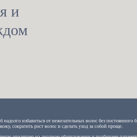
я и
ждом
 надолго избавиться от нежелательных волос без постоянного б
ожу, сократить рост волос и сделать уход за собой проще.
рную эпиляцию на диодном оборудовании и подбираем параметр