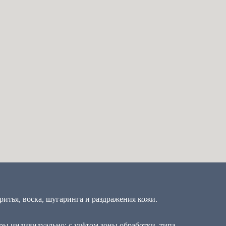
ритья, воска, шугаринга и раздражения кожи.
ы индивидуально: с учётом зоны обработки, типа